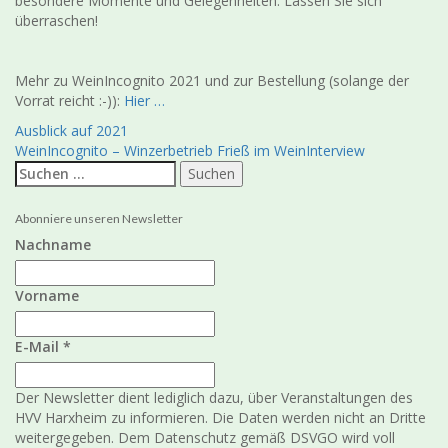
besondere Momente und Gelegenheiten. Lassen Sie sich
überraschen!
Mehr zu WeinIncognito 2021 und zur Bestellung (solange der
Vorrat reicht :-)):
Hier …
Beitragsnavigation
Ausblick auf 2021
WeinIncognito – Winzerbetrieb Frieß im WeinInterview
Suchen
nach:
Abonniere unseren Newsletter
Nachname
Vorname
E-Mail
*
Der Newsletter dient lediglich dazu, über Veranstaltungen des
HVV Harxheim zu informieren. Die Daten werden nicht an Dritte
weitergegeben. Dem Datenschutz gemäß DSVGO wird voll