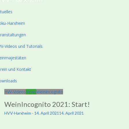
tuelles
oku-Harxheim
ranstaltungen
V-Videos und Tutorials
einmajestäten
rein und Kontakt
ownloads
HVV-Videos
News
WeinIncognito
WeinIncognito 2021: Start!
HVV-Harxheim
-
14. April 2021
14. April 2021