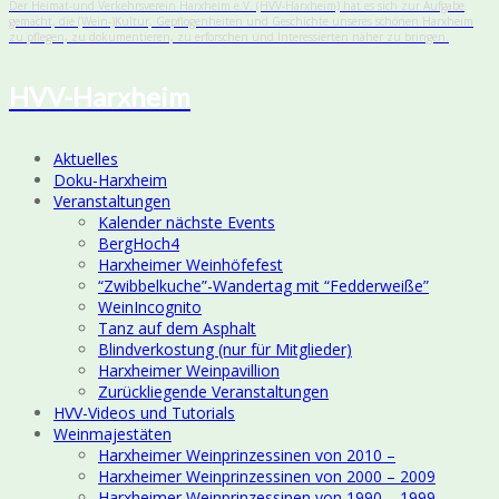
Der Heimat-und Verkehrsverein Harxheim e.V. (HVV-Harxheim) hat es sich zur Aufgabe
gemacht, die (Wein-)Kultur, Gepflogenheiten und Geschichte unseres schönen Harxheim
zu pflegen, zu dokumentieren, zu erforschen und Interessierten näher zu bringen.
HVV-Harxheim
Aktuelles
Doku-Harxheim
Veranstaltungen
Kalender nächste Events
BergHoch4
Harxheimer Weinhöfefest
“Zwibbelkuche”-Wandertag mit “Fedderweiße”
WeinIncognito
Tanz auf dem Asphalt
Blindverkostung (nur für Mitglieder)
Harxheimer Weinpavillion
Zurückliegende Veranstaltungen
HVV-Videos und Tutorials
Weinmajestäten
Harxheimer Weinprinzessinen von 2010 –
Harxheimer Weinprinzessinen von 2000 – 2009
Harxheimer Weinprinzessinen von 1990 – 1999