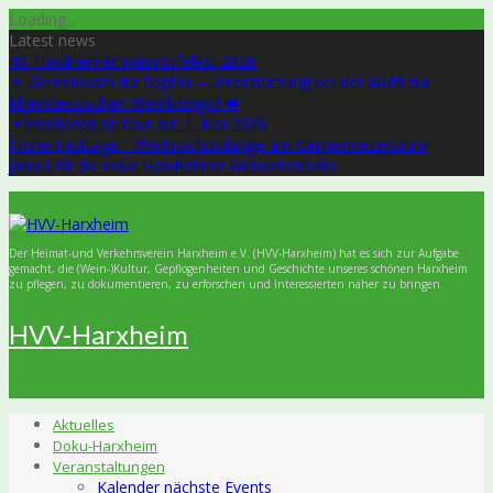
Skip
Loading...
to
Latest news
content
46. Harxheimer Weinhöfefest 2026
🍷 Gemeinsam für Sophia – Unterstützung bei der Wahl zur
Rheinhessischen Weinkönigin! 👑
🍷VinoMobil on tour am 1. Mai 2026
Frohe Festtage – Weihnachtsklänge am Gemeindezentrum
Jana I. ist die neue Harxheimer Weinprinzessin
Der Heimat-und Verkehrsverein Harxheim e.V. (HVV-Harxheim) hat es sich zur Aufgabe
gemacht, die (Wein-)Kultur, Gepflogenheiten und Geschichte unseres schönen Harxheim
zu pflegen, zu dokumentieren, zu erforschen und Interessierten näher zu bringen.
HVV-Harxheim
Aktuelles
Doku-Harxheim
Veranstaltungen
Kalender nächste Events