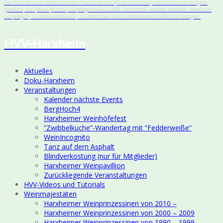
Der Heimat-und Verkehrsverein Harxheim e.V. (HVV-Harxheim) hat es sich zur Aufgabe
gemacht, die (Wein-)Kultur, Gepflogenheiten und Geschichte unseres schönen Harxheim
zu pflegen, zu dokumentieren, zu erforschen und Interessierten näher zu bringen.
HVV-Harxheim
Aktuelles
Doku-Harxheim
Veranstaltungen
Kalender nächste Events
BergHoch4
Harxheimer Weinhöfefest
“Zwibbelkuche”-Wandertag mit “Fedderweiße”
WeinIncognito
Tanz auf dem Asphalt
Blindverkostung (nur für Mitglieder)
Harxheimer Weinpavillion
Zurückliegende Veranstaltungen
HVV-Videos und Tutorials
Weinmajestäten
Harxheimer Weinprinzessinen von 2010 –
Harxheimer Weinprinzessinen von 2000 – 2009
Harxheimer Weinprinzessinen von 1990 – 1999