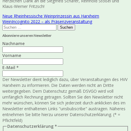
Herzlichen Dank an die Siegfried Schäfer, Reinhold Stößel und
Klaus-Werner Fritzsch!
Beitragsnavigation
Neue Rheinhessische Weinprinzessin aus Harxheim
WeinIncognito 2022 – als Präsenzveranstaltung
Suchen
nach:
Abonniere unseren Newsletter
Nachname
Vorname
E-Mail
*
Der Newsletter dient lediglich dazu, über Veranstaltungen des HVV
Harxheim zu informieren. Die Daten werden nicht an Dritte
weitergegeben. Dem Datenschutz gemäß DSVGO wird voll
umfänglich Rechnung getragen. Sollten Sie den Newsletter nicht
mehr wünschen, können Sie sich jederzeit durch anklicken des im
Newsletter enthaltenen Links "unsbubscribe" austragen. Näheres
entnehmen Sie bitte hierzu unserer Datenschutzerklärung. (* =
Pflichtfeld)
Datenschutzerklärung
*