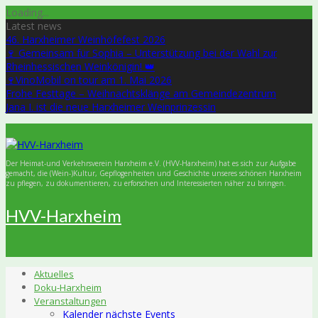
Skip
Loading...
to
Latest news
content
46. Harxheimer Weinhöfefest 2026
🍷 Gemeinsam für Sophia – Unterstützung bei der Wahl zur
Rheinhessischen Weinkönigin! 👑
🍷VinoMobil on tour am 1. Mai 2026
Frohe Festtage – Weihnachtsklänge am Gemeindezentrum
Jana I. ist die neue Harxheimer Weinprinzessin
Der Heimat-und Verkehrsverein Harxheim e.V. (HVV-Harxheim) hat es sich zur Aufgabe
gemacht, die (Wein-)Kultur, Gepflogenheiten und Geschichte unseres schönen Harxheim
zu pflegen, zu dokumentieren, zu erforschen und Interessierten näher zu bringen.
HVV-Harxheim
Aktuelles
Doku-Harxheim
Veranstaltungen
Kalender nächste Events