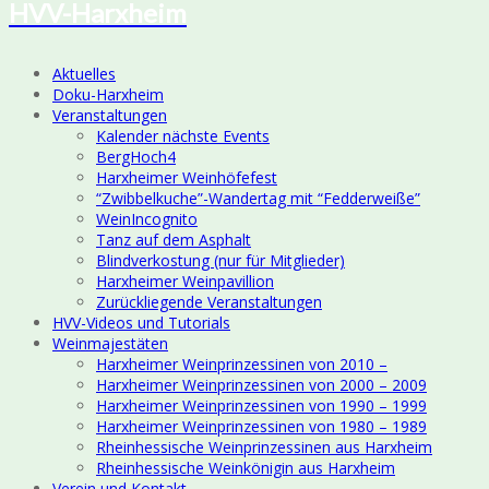
HVV-Harxheim
Aktuelles
Doku-Harxheim
Veranstaltungen
Kalender nächste Events
BergHoch4
Harxheimer Weinhöfefest
“Zwibbelkuche”-Wandertag mit “Fedderweiße”
WeinIncognito
Tanz auf dem Asphalt
Blindverkostung (nur für Mitglieder)
Harxheimer Weinpavillion
Zurückliegende Veranstaltungen
HVV-Videos und Tutorials
Weinmajestäten
Harxheimer Weinprinzessinen von 2010 –
Harxheimer Weinprinzessinen von 2000 – 2009
Harxheimer Weinprinzessinen von 1990 – 1999
Harxheimer Weinprinzessinen von 1980 – 1989
Rheinhessische Weinprinzessinen aus Harxheim
Rheinhessische Weinkönigin aus Harxheim
Verein und Kontakt