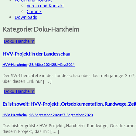
Verein und Kontakt
Chronik
Downloads
Kategorie:
Doku-Harxheim
Doku-Harxheim
HVV-Projekt in der Landesschau
HVV-Harxheim
-
28. März 2024
28. März 2024
Der SWR berichtete in der Landesschau über das mehrjährige Großp
über diesen Link nur [ … ]
Doku-Harxheim
Es ist soweit: HVV-Projekt „Ortsdokumentation, Rundwege, Zei
HVV-Harxheim
-
28. September 2023
27. September 2023
Das bisher größte HVV-Projekt „Harxheim: Rundwege, Ortsdokumentat
diesem Projekt, das mit [ … ]