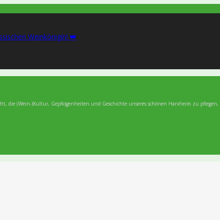
ssischen Weinkönigin! 👑
ht, die (Wein-)Kultur, Gepflogenheiten und Geschichte unseres schönen Harxheim zu pflegen,