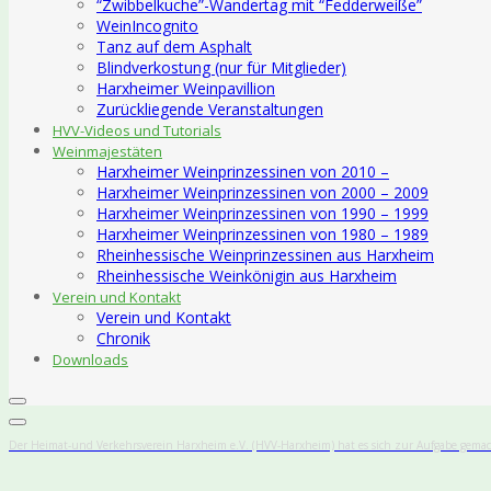
“Zwibbelkuche”-Wandertag mit “Fedderweiße”
WeinIncognito
Tanz auf dem Asphalt
Blindverkostung (nur für Mitglieder)
Harxheimer Weinpavillion
Zurückliegende Veranstaltungen
HVV-Videos und Tutorials
Weinmajestäten
Harxheimer Weinprinzessinen von 2010 –
Harxheimer Weinprinzessinen von 2000 – 2009
Harxheimer Weinprinzessinen von 1990 – 1999
Harxheimer Weinprinzessinen von 1980 – 1989
Rheinhessische Weinprinzessinen aus Harxheim
Rheinhessische Weinkönigin aus Harxheim
Verein und Kontakt
Verein und Kontakt
Chronik
Downloads
Der Heimat-und Verkehrsverein Harxheim e.V. (HVV-Harxheim) hat es sich zur Aufgabe gemac