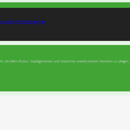
ssischen Weinkönigin! 👑
ht, die (Wein-)Kultur, Gepflogenheiten und Geschichte unseres schönen Harxheim zu pflegen,