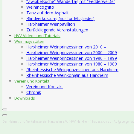
“Zwibbelkuche”-Wandertag mit “Fedderweiße”
WeinIncognito
Tanz auf dem Asphalt
Blindverkostung (nur für Mitglieder)
Harxheimer Weinpavillion
Zurückliegende Veranstaltungen
HVV-Videos und Tutorials
Weinmajestäten
Harxheimer Weinprinzessinen von 2010 –
Harxheimer Weinprinzessinen von 2000 – 2009
Harxheimer Weinprinzessinen von 1990 – 1999
Harxheimer Weinprinzessinen von 1980 – 1989
Rheinhessische Weinprinzessinen aus Harxheim
Rheinhessische Weinkönigin aus Harxheim
Verein und Kontakt
Verein und Kontakt
Chronik
Downloads
Der Heimat-und Verkehrsverein Harxheim e.V. (HVV-Harxheim) hat es sich zur Aufgabe gemac