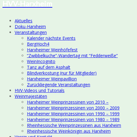
HVV-Harxheim
Aktuelles
Doku-Harxheim
Veranstaltungen
Kalender nächste Events
BergHoch4
Harxheimer Weinhöfefest
“Zwibbelkuche”-Wandertag mit “Fedderweiße”
WeinIncognito
Tanz auf dem Asphalt
Blindverkostung (nur für Mitglieder)
Harxheimer Weinpavillion
Zurückliegende Veranstaltungen
HVV-Videos und Tutorials
Weinmajestäten
Harxheimer Weinprinzessinen von 2010 –
Harxheimer Weinprinzessinen von 2000 – 2009
Harxheimer Weinprinzessinen von 1990 – 1999
Harxheimer Weinprinzessinen von 1980 – 1989
Rheinhessische Weinprinzessinen aus Harxheim
Rheinhessische Weinkönigin aus Harxheim
Verein und Kontakt