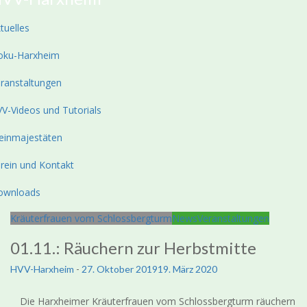
tuelles
oku-Harxheim
ranstaltungen
V-Videos und Tutorials
einmajestäten
rein und Kontakt
ownloads
Kräuterfrauen vom Schlossbergturm
News
Veranstaltungen
01.11.: Räuchern zur Herbstmitte
HVV-Harxheim
-
27. Oktober 2019
19. März 2020
Die Harxheimer Kräuterfrauen vom Schlossbergturm räuchern