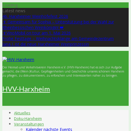
Skip
Loading...
to
Latest news
content
46. Harxheimer Weinhöfefest 2026
🍷 Gemeinsam für Sophia – Unterstützung bei der Wahl zur
Rheinhessischen Weinkönigin! 👑
🍷VinoMobil on tour am 1. Mai 2026
Frohe Festtage – Weihnachtsklänge am Gemeindezentrum
Jana I. ist die neue Harxheimer Weinprinzessin
Der Heimat-und Verkehrsverein Harxheim e.V. (HVV-Harxheim) hat es sich zur Aufgabe
gemacht, die (Wein-)Kultur, Gepflogenheiten und Geschichte unseres schönen Harxheim
zu pflegen, zu dokumentieren, zu erforschen und Interessierten näher zu bringen.
HVV-Harxheim
Aktuelles
Doku-Harxheim
Veranstaltungen
Kalender nächste Events