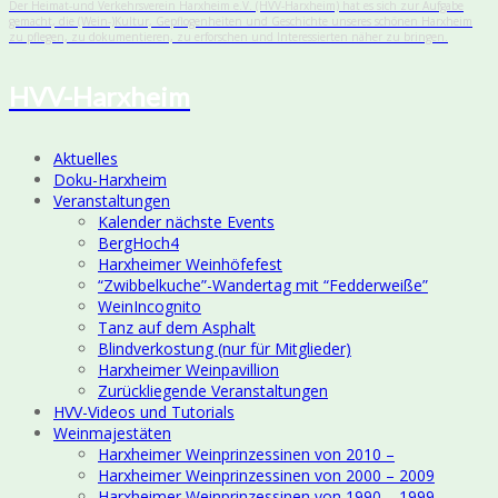
Der Heimat-und Verkehrsverein Harxheim e.V. (HVV-Harxheim) hat es sich zur Aufgabe
gemacht, die (Wein-)Kultur, Gepflogenheiten und Geschichte unseres schönen Harxheim
zu pflegen, zu dokumentieren, zu erforschen und Interessierten näher zu bringen.
HVV-Harxheim
Aktuelles
Doku-Harxheim
Veranstaltungen
Kalender nächste Events
BergHoch4
Harxheimer Weinhöfefest
“Zwibbelkuche”-Wandertag mit “Fedderweiße”
WeinIncognito
Tanz auf dem Asphalt
Blindverkostung (nur für Mitglieder)
Harxheimer Weinpavillion
Zurückliegende Veranstaltungen
HVV-Videos und Tutorials
Weinmajestäten
Harxheimer Weinprinzessinen von 2010 –
Harxheimer Weinprinzessinen von 2000 – 2009
Harxheimer Weinprinzessinen von 1990 – 1999