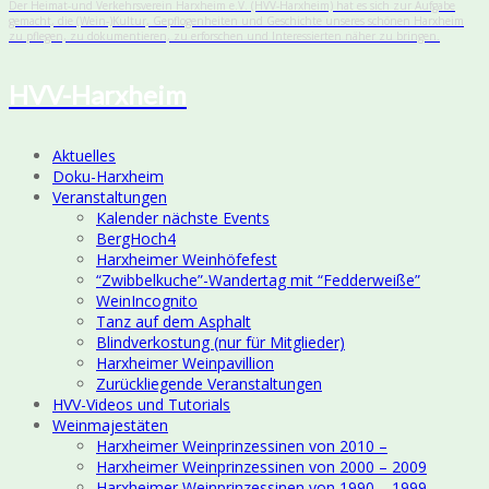
Der Heimat-und Verkehrsverein Harxheim e.V. (HVV-Harxheim) hat es sich zur Aufgabe
gemacht, die (Wein-)Kultur, Gepflogenheiten und Geschichte unseres schönen Harxheim
zu pflegen, zu dokumentieren, zu erforschen und Interessierten näher zu bringen.
HVV-Harxheim
Aktuelles
Doku-Harxheim
Veranstaltungen
Kalender nächste Events
BergHoch4
Harxheimer Weinhöfefest
“Zwibbelkuche”-Wandertag mit “Fedderweiße”
WeinIncognito
Tanz auf dem Asphalt
Blindverkostung (nur für Mitglieder)
Harxheimer Weinpavillion
Zurückliegende Veranstaltungen
HVV-Videos und Tutorials
Weinmajestäten
Harxheimer Weinprinzessinen von 2010 –
Harxheimer Weinprinzessinen von 2000 – 2009
Harxheimer Weinprinzessinen von 1990 – 1999