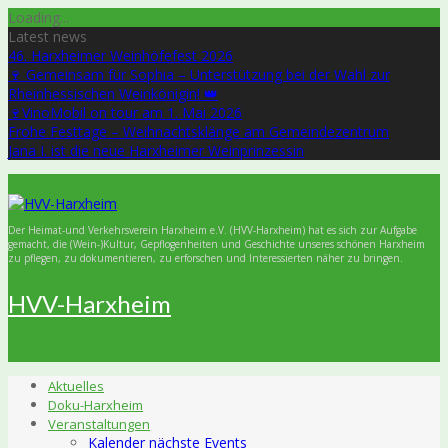
Skip
Loading...
to
Latest news
content
46. Harxheimer Weinhöfefest 2026
🍷 Gemeinsam für Sophia – Unterstützung bei der Wahl zur
Rheinhessischen Weinkönigin! 👑
🍷VinoMobil on tour am 1. Mai 2026
Frohe Festtage – Weihnachtsklänge am Gemeindezentrum
Jana I. ist die neue Harxheimer Weinprinzessin
Der Heimat-und Verkehrsverein Harxheim e.V. (HVV-Harxheim) hat es sich zur Aufgabe
gemacht, die (Wein-)Kultur, Gepflogenheiten und Geschichte unseres schönen Harxheim
zu pflegen, zu dokumentieren, zu erforschen und Interessierten näher zu bringen.
HVV-Harxheim
Aktuelles
Doku-Harxheim
Veranstaltungen
Kalender nächste Events